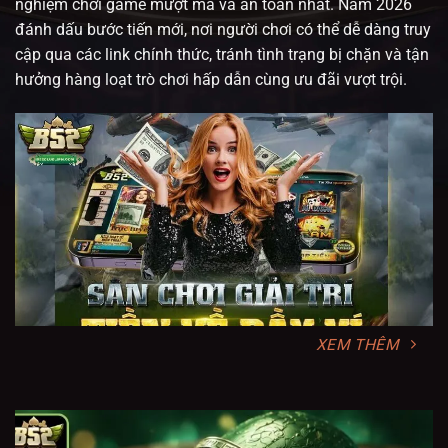
nghiệm chơi game mượt mà và an toàn nhất. Năm 2026
đánh dấu bước tiến mới, nơi người chơi có thể dễ dàng truy
cập qua các link chính thức, tránh tình trạng bị chặn và tận
hưởng hàng loạt trò chơi hấp dẫn cùng ưu đãi vượt trội.
XEM THÊM
Giới thiệu về B52 Club cổng game bài bom tấn số 1 Việt Nam
Giới thiệu về B52 Club – Cổng game bài bom tấn