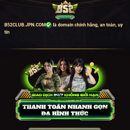
Bỏ
qua
nội
B52CLUB.JPN.COM
là domain chính hãng, an toàn, uy
dung
tín