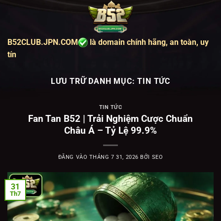
Bỏ
qua
nội
B52CLUB.JPN.COM
là domain chính hãng, an toàn, uy
dung
tín
LƯU TRỮ DANH MỤC:
TIN TỨC
TIN TỨC
Fan Tan B52 | Trải Nghiệm Cược Chuẩn
Châu Á – Tỷ Lệ 99.9%
ĐĂNG VÀO
THÁNG 7 31, 2026
BỞI
SEO
31
Th7