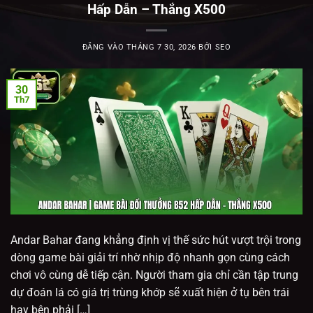
Hấp Dẫn – Thắng X500
ĐĂNG VÀO
THÁNG 7 30, 2026
BỞI
SEO
30
Th7
Andar Bahar đang khẳng định vị thế sức hút vượt trội trong
dòng game bài giải trí nhờ nhịp độ nhanh gọn cùng cách
chơi vô cùng dễ tiếp cận. Người tham gia chỉ cần tập trung
dự đoán lá có giá trị trùng khớp sẽ xuất hiện ở tụ bên trái
hay bên phải […]