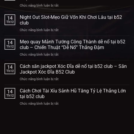
|
–
Chức năng bình luận bị tắt
ở
Trải
X888
Hướng
Nghiệm
Thưởng
Dẫn
Night Out Slot-Mẹo Giữ Vốn Khi Chơi Lâu tại b52
Xúc
14
Tại
Cài
Xắc
Th12
club
B52
Đặt
–
Chức năng bình luận bị tắt
ở
1.1.1.1
Thưởng
Night
Vào
X1000
Out
Mẹo quay Mảnh Tướng Công Thành dễ nổ tại b52
Yo88-
14
Tại
Slot-
Fix
Th12
club – Chiến Thuật “Dễ Nổ” Thắng Đậm
B52
Mẹo
Lỗi
Chức năng bình luận bị tắt
ở
Giữ
Bị
Mẹo
Vốn
Chặn
quay
Cách săn jackpot Xóc Đĩa dễ nổ tại b52 club – Săn
Khi
14
100%
Mảnh
Chơi
Th12
Jackpot Xóc Đĩa B52 Club
Tướng
Lâu
Chức năng bình luận bị tắt
ở
Công
tại
Cách
Thành
b52
săn
Cách Chơi Tài Xỉu Sảnh Hũ Tăng Tỷ Lệ Thắng Lớn
dễ
14
club
jackpot
nổ
Th12
tại b52 club
Xóc
tại
Chức năng bình luận bị tắt
ở
Đĩa
b52
Cách
dễ
club
Chơi
nổ
–
Tài
tại
Chiến
Xỉu
b52
Thuật
Sảnh
club
“Dễ