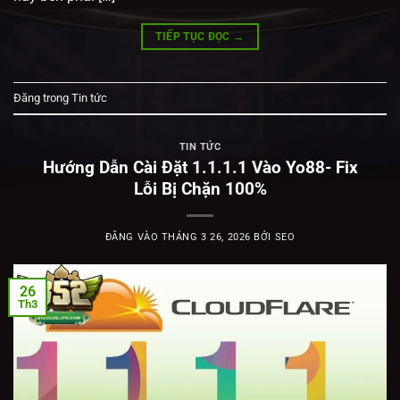
TIẾP TỤC ĐỌC
→
Đăng trong
Tin tức
TIN TỨC
Hướng Dẫn Cài Đặt 1.1.1.1 Vào Yo88- Fix
Lỗi Bị Chặn 100%
ĐĂNG VÀO
THÁNG 3 26, 2026
BỞI
SEO
26
Th3