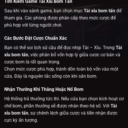
Tìm Kiếm Game Tài Xỉu Bom Tấn
Sau khi vào sảnh game, bạn chọn mục
Tài xỉu bom tấn
để
tham gia. Các phòng được phân cấp theo mức cược để
phù hợp với từng người chơi.
Các Bước Đặt Cược Chuẩn Xác
Bạn có thể soi lịch sử cầu để đọc nhịp Tài – Xỉu. Trong
Tài
xỉu bom tấn
, việc phân bổ vốn hợp lý giữa cược cơ bản và
cược bom là rất quan trọng.
Chọn mức cược phù hợp, tránh dồn toàn bộ vốn vào một
cửa. Đây là nguyên tắc sống còn khi săn bom.
Nhận Thưởng Khi Thắng Hoặc Nổ Bom
Hệ thống trả thưởng tức thì. Nếu cửa bạn chọn kích hoạt cơ
chế bom, phần thưởng sẽ được nhân theo hệ số. Với
Tài
xỉu bom tấn
, sự chênh lệch giữa cược và tiền nhận được
cực kỳ ấn tượng.