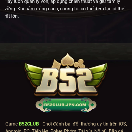
Hãy luôn quản lý vốn, áp dụng chiến thuật và giữ tâm lý
vững. Khi nắm đúng cách, chúng tôi
có thể đem lại lợi thế
rất lớn.
Game
B52CLUB
- Chơi đánh bài đổi thưởng uy tín trên iOS,
Android, PC: Tiến lên, Poker, Phỏm, Tài xỉu, Nổ hũ, Bắn cá...