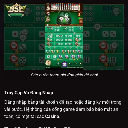
Các bước tham gia đơn giản dễ chơi
Truy Cập Và Đăng Nhập
Đăng nhập bằng tài khoản đã tạo hoặc đăng ký mới trong
vài bước. Hệ thống của cổng game đảm bảo bảo mật an
toàn, có mặt tại các
Casino
.