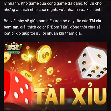
lý nhanh. Kho game của cổng game đa dạng, tối ưu cho
những ai thích nhịp chơi mạnh, vừa nhanh vừa kịch tính.
Bài viết này sẽ giúp bạn hiểu trọn bộ quy tắc của
Tài xỉu
bom tấn
, giải thích cơ chế “Bom Tấn”, đồng thời chia sẻ
loạt bí kíp giúp tối ưu lợi nhuận khi tham gia.