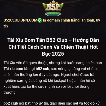
Bỏ
qua
nội
B52CLUB.JPN.COM
là domain chính hãng, an toàn, uy
dung
tín
Tài Xỉu Bom Tấn B52 Club – Hướng Dẫn
Chi Tiết Cách Đánh Và Chiến Thuật Hốt
Bạc 2025
Tài Xỉu vốn đã quen thuộc, nhưng khi bước sang phiên bản
Tài xỉu bom tấn
tại
b52 cub
, sức nóng lại tăng vọt nhờ cơ
chế nhân thưởng lớn đầy bất ngờ. Người chơi được trải
nghiệm cảm giác bùng nổ khi jackpot hoặc nhân hệ số
xuất hiện, tạo lợi thế cực mạnh so với lối chơi thông
thường.
b52 club
nổi bật nhờ uy tín, giao diện sắc nét và tốc độ xử