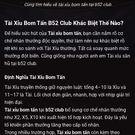
Cùng tìm hiểu về tài xỉu bom tấn tại b52 club
Tài Xỉu Bom Tấn B52 Club Khác Biệt Thế Nào?
Để hiểu sức hút của
Tài xỉu bom tấn
, bạn cần nắm rõ cơ
chế nhân thưởng độc quyền, thứ làm nên sự khác biệt rõ
rệt khi so sánh với Tài Xỉu thường. Tất cả xoay quanh mức
thưởng đột biến. Cũng giống như người anh em
Tài xỉu săn
hũ
tại b52 club.
Định Nghĩa Tài Xỉu Bom Tấn
Tài Xỉu truyền thống giữ nguyên luật: tổng 4–10 là Xỉu và
11–17 là Tài. Lối chơi đơn giản, nhanh, hợp với nhịp giải trí
hiện đại.
Tài xỉu bom tấn
tại
b52 club
bổ sung cơ chế nhân thưởng
như X2, X5, X10 khi xuất hiện tổ hợp kích hoạt. Đây là yếu
tố khiến phần thưởng tăng theo cấp số nhân.
Trong nhiều trường hợp,
Tài xỉu bom tấn
còn kèm theo