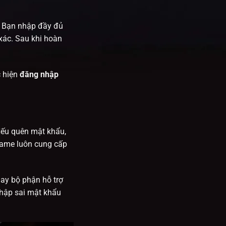
. Bạn nhập đầy đủ
xác. Sau khi hoàn
c hiện
đăng nhập
 Nếu quên mật khẩu,
 game luôn cung cấp
gay bộ phận hỗ trợ
hập sai mật khẩu