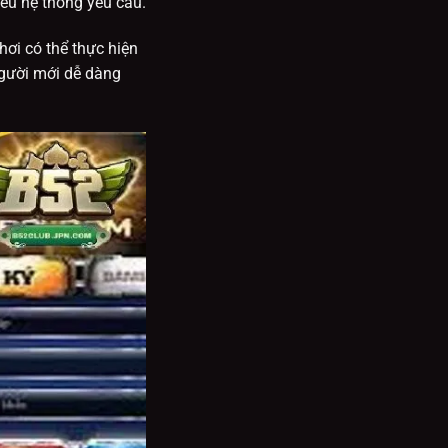
ếu hệ thống yêu cầu.
hơi có thể thực hiện
người mới dễ dàng