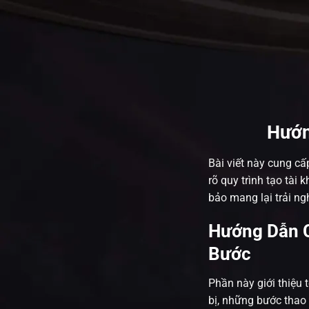
Bỏ
qua
nội
dung
Hướn
Bài viết này cung c
rõ quy trình tạo tài
bảo mang lại trải ng
Hướng Dẫn C
Bước
Phần này giới thiệu 
bị, những bước thao 