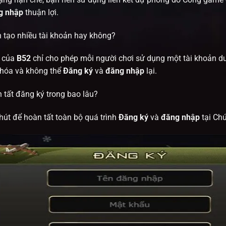
g nhập
thuận lợi.
n tạo nhiều tài khoản hay không?
g của
B52
chỉ cho phép mỗi người chơi sử dụng một tài khoản du
 khóa và không thể
Đăng ký
và
đăng nhập
lại.
 tất đăng ký trong bao lâu?
hút để hoàn tất toàn bộ quá trình
Đăng ký
và
đăng nhập
tại Chú