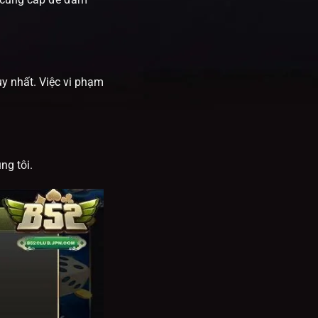
y nhất. Việc vi phạm
ng tôi.