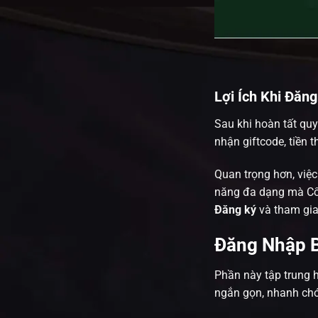
Lợi Ích Khi Đăn
Sau khi hoàn tất quy
nhận giftcode, tiền 
Quan trọng hơn, việc
năng đa dạng mà Cổn
Đăng ký
và tham gia g
Đăng Nhập B
Phần này tập trung 
ngắn gọn, nhanh ch