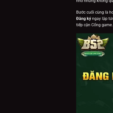
nhớ nhưng không quá
Bước cuối cùng là ho
Đăng ký
ngay lập tứ
tiếp cận Cổng game.