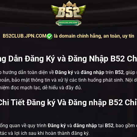
B52CLUB.JPN.COM
là domain chính hãng, an toàn, uy tín
g Dẫn Đăng Ký và Đăng Nhập B52 Chi
ấp hướng dẫn toàn diện về
Đăng ký
và
đăng nhập
trên
B52
, giú
 khoản, bảo mật thông tin và xử lý các tình huống phát sinh. Nộ
hiệm đọc mạch lạc, dễ hiểu và đầy đủ.
hi Tiết Đăng ký Và Đăng nhập B52 Chỉ
tổng quan về quy trình
Đăng ký
và
đăng nhập
tại
B52
, bao gồm 
tác và lợi ích sau khi hoàn thành đăng ký.