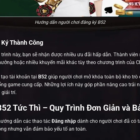
Hướng dẫn người chơi đăng ký B52
g Ký Thành Công
 trình này
, bạn sẽ nhận được nhiều ưu đãi hấp dẫn. Thành viên
thưởng hoặc nhiều khuyến mãi khác tùy theo chương trình của C
 tạo tài khoản tại
B52
giúp người chơi mở khóa toàn bộ kho trò c
g game cung cấp. Những lợi ích này góp phần nâng cao trải n
iải trí.
52 Tức Thì – Quy Trình Đơn Giản và B
hướng dẫn các thao tác
Đăng nhập
dành cho người chơi đã có tà
óng nhưng vẫn đảm bảo yếu tố an toàn.