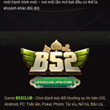
một hành trình mới – nơi mỗi lần mở bát đều có thể là
khoảnh khắc đổi đời.
Game
B52CLUB
- Chơi đánh bài đổi thưởng uy tín trên iOS,
Android, PC: Tiến lên, Poker, Phỏm, Tài xỉu, Nổ hũ, Bắn cá...