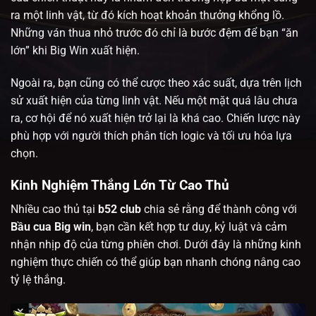
ra một linh vật, từ đó kích hoạt khoản thưởng khổng lồ.
Những ván thua nhỏ trước đó chỉ là bước đệm để bạn “ăn
lớn” khi Big Win xuất hiện.
Ngoài ra, bạn cũng có thể cược theo xác suất, dựa trên lịch
sử xuất hiện của từng linh vật. Nếu một mặt quá lâu chưa
ra, cơ hội để nó xuất hiện trở lại là khá cao. Chiến lược này
phù hợp với người thích phân tích logic và tối ưu hóa lựa
chọn.
Kinh Nghiệm Thắng Lớn Từ Cao Thủ
Nhiều cao thủ tại
b52 club
chia sẻ rằng để thành công với
Bầu cua Big win
, bạn cần kết hợp tư duy, kỷ luật và cảm
nhận nhịp độ của từng phiên chơi. Dưới đây là những kinh
nghiệm thực chiến có thể giúp bạn nhanh chóng nâng cao
tỷ lệ thắng.