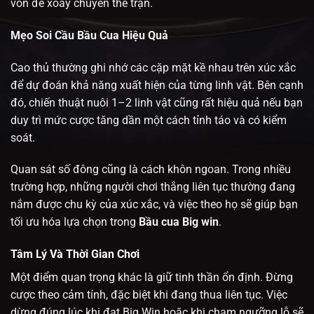
vốn để xoay chuyển thế trận.
Mẹo Soi Cầu Bầu Cua Hiệu Quả
Cao thủ thường ghi nhớ các cặp mặt kề nhau trên xúc xắc
để dự đoán khả năng xuất hiện của từng linh vật. Bên cạnh
đó, chiến thuật nuôi 1–2 linh vật cũng rất hiệu quả nếu bạn
duy trì mức cược tăng dần một cách tỉnh táo và có kiểm
soát.
Quan sát số đông cũng là cách khôn ngoan. Trong nhiều
trường hợp, những người chơi thắng liên tục thường đang
nắm được chu kỳ của xúc xắc, và việc theo họ sẽ giúp bạn
tối ưu hóa lựa chọn trong
Bầu cua Big win
.
Tâm Lý Và Thời Gian Chơi
Một điểm quan trọng khác là giữ tinh thần ổn định. Đừng
cược theo cảm tính, đặc biệt khi đang thua liên tục. Việc
dừng đúng lúc khi đạt Big Win hoặc khi chạm ngưỡng lỗ sẽ