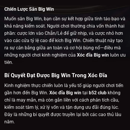
Chiến Lược Săn Big Win
Muốn săn Big Win, bạn cần sự kết hợp giữa tính táo bạo và
khả năng kiểm soát. Người chơi thường chia vốn thành hai
phần: cược lớn vào Chẵn/Lẻ để giữ nhịp, và cược nhỏ hơn
vào các cửa tỷ lệ cao để kích Big Win. Chiến thuật này tạo
ra sự cân bằng giữa an toàn và cơ hội bùng nổ—điều mà
những người chơi kinh nghiệm của
Xóc đĩa Big win
luôn ưu
tiên.
Bí Quyết Đạt Được Big Win Trong Xóc Đĩa
Kinh nghiệm thực chiến luôn là yếu tố giúp người chơi tiến
gần hơn đến Big Win.
Xóc đĩa Big win
tại
b52 club
không
chỉ là may mắn, mà còn gắn liền với cách phân tích cầu,
kiểm soát tâm lý, xử lý vốn và tận dụng ưu đãi đúng lúc.
Đây là những bí quyết được truyền lại bởi các cao thủ lâu
năm.