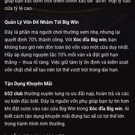
giúp bạn xác định thời điểm chính xác để “all-in” hợp lý vào
cửa tỷ lệ cao.
Quản Lý Vốn Để Nhắm Tới Big Win
Đây là phần mà người chơi thường xem nhẹ, nhưng lại
quyết định 70% thành công. Với
Xóc đĩa Big win
, bạn
không bao giờ nên dồn toàn bộ vốn vào một cửa duy nhất.
Hãy áp dụng nguyên tắc 10% mỗi ván và đặt giới hạn
thắng – thua rõ ràng. Việc giữ tâm lý ổn định và kiểm soát
vốn chặt chẽ sẽ tạo nên lợi thế vượt trội trong dài hạn.
Tận Dụng Khuyến Mãi
b52 club
thường xuyên tung ra ưu đãi nạp, hoàn trả và các
sự kiện đặc biệt. Đây là nguồn vốn phụ giúp bạn tự tin hơn
khi đặt cược vào các cửa Big Win trong
Xóc đĩa Big win
. Ai
biết cách tận dụng khuyến mãi đúng lúc sẽ có lợi thế lớn
trong hành trình rinh thưởng.