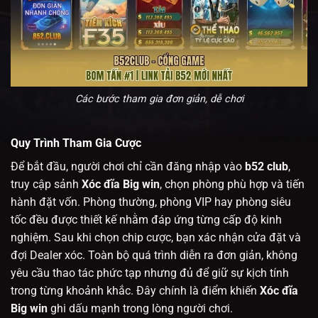
Các bước tham gia đơn giản, dễ chơi
Quy Trình Tham Gia Cược
Để bắt đầu, người chơi chỉ cần đăng nhập vào
b52 club
,
truy cập sảnh
Xóc đĩa Big win
, chọn phòng phù hợp và tiến
hành đặt vốn. Phòng thường, phòng VIP hay phòng siêu
tốc đều được thiết kế nhằm đáp ứng từng cấp độ kinh
nghiệm. Sau khi chọn chip cược, bạn xác nhận cửa đặt và
đợi Dealer xóc. Toàn bộ quá trình diễn ra đơn giản, không
yêu cầu thao tác phức tạp nhưng đủ để giữ sự kịch tính
trong từng khoảnh khắc. Đây chính là điểm khiến
Xóc đĩa
Big win
ghi dấu mạnh trong lòng người chơi.