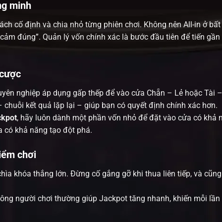
ng minh
ch cố định và chia nhỏ từng phiên chơi. Không nên All-in ở bất
 cảm đúng”. Quản lý vốn chính xác là bước đầu tiên để tiến gầ
 cược
uyên nghiệp áp dụng gấp thếp để vào cửa Chẵn – Lẻ hoặc Tài –
– chuỗi kết quả lặp lại – giúp bạn có quyết định chính xác hơn.
ckpot
, hãy luôn dành một phần vốn nhỏ để đặt vào cửa có khả n
a có khả năng tạo đột phá.
iểm chơi
chìa khóa thắng lớn. Đừng cố gắng gỡ khi thua liên tiếp, và cũn
đông người chơi thường giúp Jackpot tăng nhanh, khiến mỗi lần