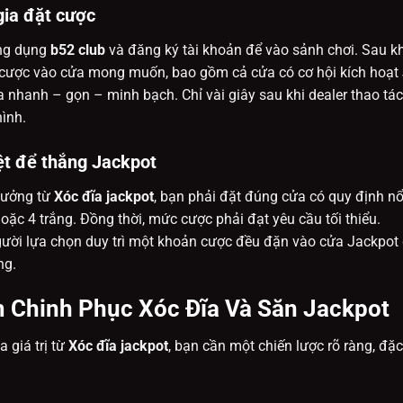
ia đặt cược
ứng dụng
b52 club
và đăng ký tài khoản để vào sảnh chơi. Sau k
t cược vào cửa mong muốn, bao gồm cả cửa có cơ hội kích hoạt
ra nhanh – gọn – minh bạch. Chỉ vài giây sau khi dealer thao tác
ình.
ệt để thắng Jackpot
hưởng từ
Xóc đĩa jackpot
, bạn phải đặt đúng cửa có quy định nổ
ặc 4 trắng. Đồng thời, mức cược phải đạt yêu cầu tối thiểu.
người lựa chọn duy trì một khoản cược đều đặn vào cửa Jackpot 
ng.
 Chinh Phục Xóc Đĩa Và Săn Jackpot
 giá trị từ
Xóc đĩa jackpot
, bạn cần một chiến lược rõ ràng, đặc