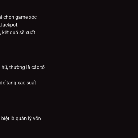
hi chọn game xóc
 Jackpot.
, kết quả sẽ xuất
 hũ, thường là các tổ
để tăng xác suất
 biệt là quản lý vốn