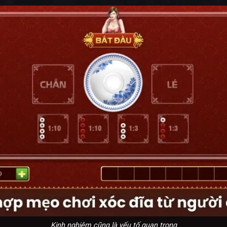
Kinh nghiệm cũng là yếu tố quan trọng