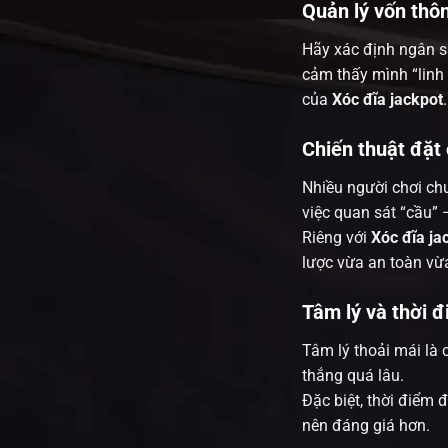
Quản lý vốn thô
Hãy xác định ngân sá
cảm thấy mình “linh
của
Xóc đĩa jackpot
.
Chiến thuật đặt
Nhiều người chơi ch
việc quan sát “cầu” 
Riêng với
Xóc đĩa ja
lược vừa an toàn vừ
Tâm lý và thời đ
Tâm lý thoải mái là 
thắng quá lâu.
Đặc biệt, thời điểm 
nên đáng giá hơn.