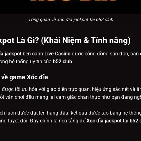
Tổng quan về xóc đĩa jackpot tại b52 club
kpot Là Gì? (Khái Niệm & Tính năng)
ĩa jackpot
bên cạnh
Live Casino
được cộng đồng săn đón, bạn c
rong hệ thống uy tín của
b52 club
.
g về game Xóc đĩa
i được tối ưu hóa với giao diện trực quan, hiệu ứng sắc nét và
mỗi ván chơi đều mang lại cảm giác chân thực như bạn đang ngồ
ch luôn được đặt lên hàng đầu: kết quả được tạo bằng hệ thống
ằng tuyệt đối. Đây chính là nền tảng để
Xóc đĩa jackpot
tại
b52 