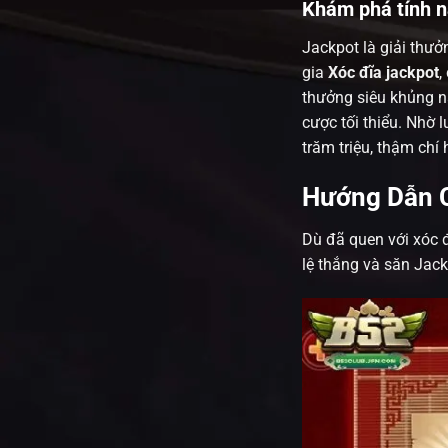
Khám phá tính 
Jackpot là giải thưở
gia
Xóc đĩa jackpot
,
thưởng siêu khủng n
cược tối thiểu. Nhờ 
trăm triệu, thậm chí
Hướng Dẫn C
Dù đã quen với xóc đ
lệ thắng và săn Jack