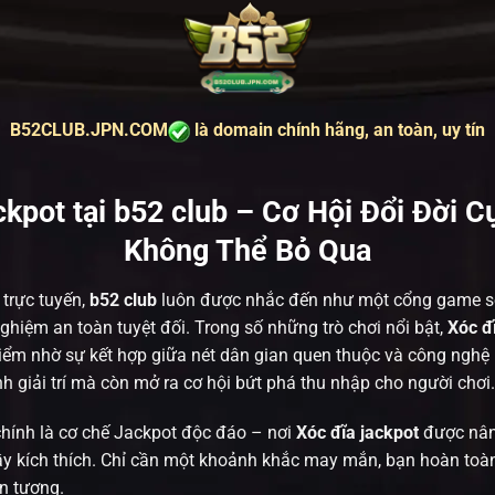
B52CLUB.JPN.COM
là domain chính hãng, an toàn, uy tín
ckpot tại b52 club – Cơ Hội Đổi Đời 
Không Thể Bỏ Qua
í trực tuyến,
b52 club
luôn được nhắc đến như một cổng game sở
ghiệm an toàn tuyệt đối. Trong số những trò chơi nổi bật,
Xóc đ
iểm nhờ sự kết hợp giữa nét dân gian quen thuộc và công nghệ 
h giải trí mà còn mở ra cơ hội bứt phá thu nhập cho người chơi.
hính là cơ chế Jackpot độc đáo – nơi
Xóc đĩa jackpot
được nân
ầy kích thích. Chỉ cần một khoảnh khắc may mắn, bạn hoàn toàn
ấn tượng.