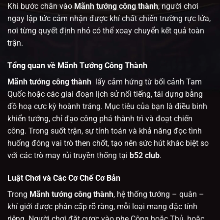
Khi bước chân vào
Mãnh tướng công thành
, người chơi
ngay lập tức cảm nhận được khí chất chiến trường rực lửa,
nơi từng quyết định nhỏ có thể xoay chuyển kết quả toàn
trận.
Tổng quan về Mãnh Tướng Công Thành
Mãnh tướng công thành
lấy cảm hứng từ bối cảnh Tam
Quốc hoặc các giai đoạn lịch sử nổi tiếng, tái dựng bằng
đồ hoạ cực kỳ hoành tráng. Mục tiêu của bạn là điều binh
khiển tướng, chỉ đạo công phá thành trì và đoạt chiến
công. Trong suốt trận, sự tính toán và khả năng đọc tình
huống đóng vai trò then chốt, tạo nên sức hút khác biệt so
với các trò may rủi truyền thống tại
b52 club
.
Luật Chơi và Các Cơ Chế Cơ Bản
Trong
Mãnh tướng công thành
, hệ thống tướng – quân –
khí giới được phân cấp rõ ràng, mỗi loại mang đặc tính
riêng. Người chơi đặt cược vào phe Công hoặc Thủ, hoặc