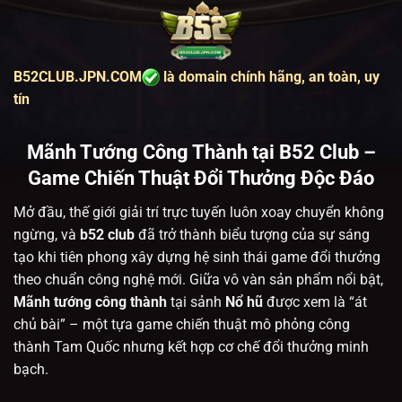
Bỏ
qua
nội
B52CLUB.JPN.COM
là domain chính hãng, an toàn, uy
dung
tín
Mãnh Tướng Công Thành tại B52 Club –
Game Chiến Thuật Đổi Thưởng Độc Đáo
Mở đầu, thế giới giải trí trực tuyến luôn xoay chuyển không
ngừng, và
b52 club
đã trở thành biểu tượng của sự sáng
tạo khi tiên phong xây dựng hệ sinh thái game đổi thưởng
theo chuẩn công nghệ mới. Giữa vô vàn sản phẩm nổi bật,
Mãnh tướng công thành
tại sảnh
Nổ hũ
được xem là “át
chủ bài” – một tựa game chiến thuật mô phỏng công
thành Tam Quốc nhưng kết hợp cơ chế đổi thưởng minh
bạch.